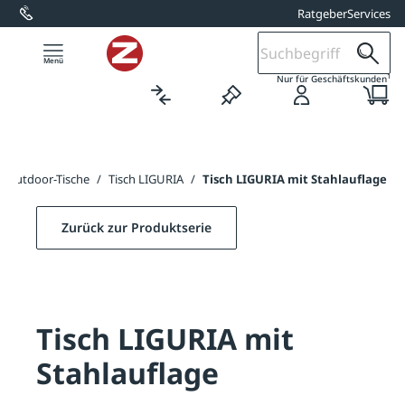
Ratgeber
Services
alt springen
1
Nur für Geschäftskunden
Outdoor-Tische
/
Tisch LIGURIA
/
Tisch LIGURIA mit Stahlauflage
Zurück zur Produktserie
Tisch LIGURIA mit
Stahlauflage