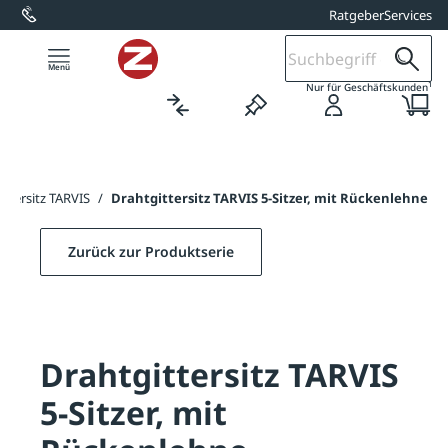
Ratgeber
Services
alt springen
1
Nur für Geschäftskunden
ittersitz TARVIS
/
Drahtgittersitz TARVIS 5-Sitzer, mit Rückenlehne
Zurück zur Produktserie
Drahtgittersitz TARVIS
5-Sitzer, mit