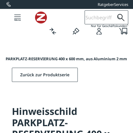
Ratgeber
Services
alt springen
1
Nur für Geschäftskunden
ild PARKPLATZ-RESERVIERUNG 400 x 600 mm, aus Aluminium 2 mm
Zurück zur Produktserie
Hinweisschild
PARKPLATZ-