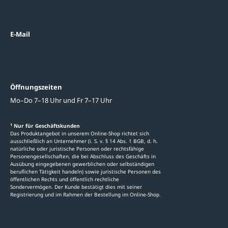
0800 / 100 49 02
FAQ
Datenschutzein
E-Mail
beratung@ziegler-metall.de
Oder zum Kontaktformular
Informati
Öffnungszeiten
Mo–Do 7–18 Uhr und Fr 7–17 Uhr
Ratgeber
Newsletter-An
1
Nur für Geschäftskunden
Das Produktangebot in unserem Online-Shop richtet sich
Kataloge
ausschließlich an Unternehmer (i. S. v. § 14 Abs. 1 BGB, d. h.
natürliche oder juristische Personen oder rechtsfähige
Stellenauschre
Personengesellschaften, die bei Abschluss des Geschäfts in
Ausübung eingegebenen gewerblichen oder selbständigen
beruflichen Tätigkeit handeln) sowie juristische Personen des
öffentlichen Rechts und öffentlich rechtliche
Sondervermögen. Der Kunde bestätigt dies mit seiner
Registrierung und im Rahmen der Bestellung im Online-Shop.