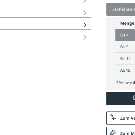
Staffelprei
Menge
Bis
4
Bis
9
Bis
14
Ab
15
2
Preise exk
Zum Ve
Zum Me