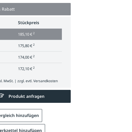
s Rabatt
Stückpreis
2
185,10 €
2
175,80 €
2
174,00 €
2
172,10 €
l. MwSt. | zzgl. evtl.
Versandkosten
Produkt anfragen
rgleich hinzufügen
rkzettel hinzufügen