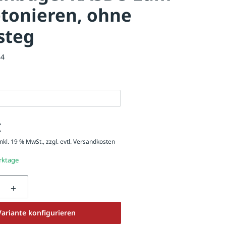
tonieren, ohne
steg
84
€
nkl. 19 % MwSt., zzgl. evtl.
Versandkosten
erktage
nzahl: Gib den gewünschten Wert ein oder be
Variante konfigurieren