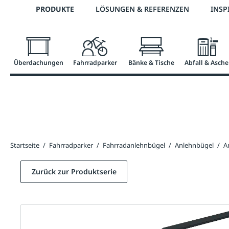
Telefon: 0800 / 100 49 02
PRODUKTE
LÖSUNGEN & REFERENZEN
INSP
springen
Zur Hauptnavigation springen
Überdachungen
Fahrradparker
Bänke & Tische
Abfall & Asche
Startseite
/
Fahrradparker
/
Fahrradanlehnbügel
/
Anlehnbügel
/
A
Zurück zur Produktserie