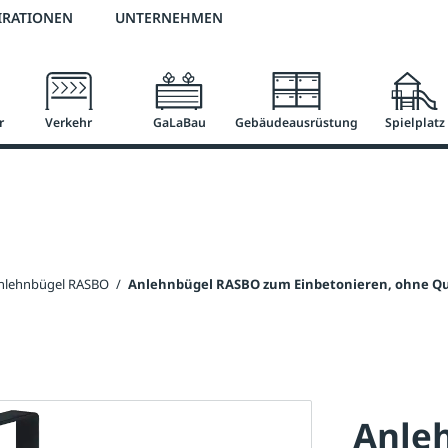
2 % Vorkassen-Skonto
versandkostenfrei ab 50 €
große Produktauswah
IRATIONEN
UNTERNEHMEN
r
Verkehr
GaLaBau
Gebäudeausrüstung
Spielplatz
nlehnbügel RASBO
/
Anlehnbügel RASBO zum Einbetonieren, ohne Q
Anle