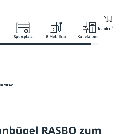
l
Ratgeber
Services
1
Nur für Geschäftskunden
Sportplatz
E-Mobilität
Kollektionen
uersteg
hnbügel RASBO zum