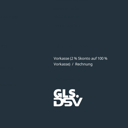
Bänke & Tische
stellungen
Abfall & Ascher
Verkehrstechnik
ves
Zahlmethoden
Vorkasse (2 % Skonto auf 100 %
Vorkasse)
/
Rechnung
meldung
Versandpartner
ibungen