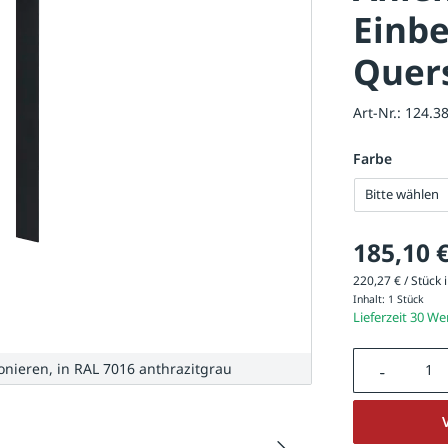
Einbe
Quer
Art-Nr.:
124.3
Farbe
Bitte wählen
185,10 
220,27 € / Stück i
Inhalt:
1 Stück
Lieferzeit 30 W
Produkt A
ieren, in RAL 7016 anthrazitgrau