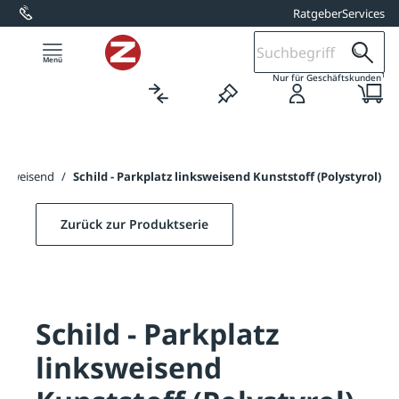
Ratgeber
Services
alt springen
1
Nur für Geschäftskunden
nksweisend
/
Schild - Parkplatz linksweisend Kunststoff (Polystyrol)
Zurück zur Produktserie
Schild - Parkplatz
linksweisend