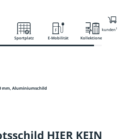
l
Ratgeber
Services
1
Nur für Geschäftskunden
Sportplatz
E-Mobilität
Kollektionen
0 mm, Aluminiumschild
tsschild HIER KEIN