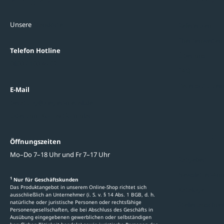
Kontakte
Unterne
Unsere
Standorte
Referenzen
Themenwelten
Telefon Hotline
Über uns
0800 / 100 49 02
FAQ
Datenschutzein
E-Mail
beratung@ziegler-metall.de
Oder zum Kontaktformular
Informati
Öffnungszeiten
Mo–Do 7–18 Uhr und Fr 7–17 Uhr
Ratgeber
Newsletter-An
1
Nur für Geschäftskunden
Das Produktangebot in unserem Online-Shop richtet sich
Kataloge
ausschließlich an Unternehmer (i. S. v. § 14 Abs. 1 BGB, d. h.
natürliche oder juristische Personen oder rechtsfähige
Stellenauschre
Personengesellschaften, die bei Abschluss des Geschäfts in
Ausübung eingegebenen gewerblichen oder selbständigen