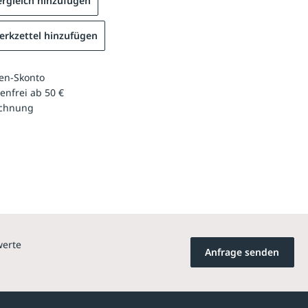
rgleich hinzufügen
rkzettel hinzufügen
en-Skonto
enfrei ab 50 €
echnung
werte
Anfrage senden