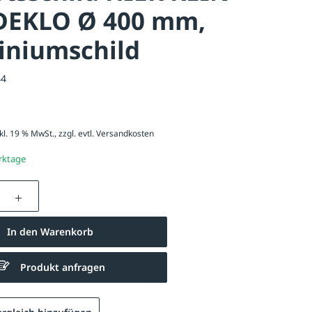
EKLO Ø 400 mm,
iniumschild
44
kl. 19 % MwSt., zzgl. evtl.
Versandkosten
erktage
nzahl: Gib den gewünschten Wert ein oder be
In den Warenkorb
Produkt anfragen