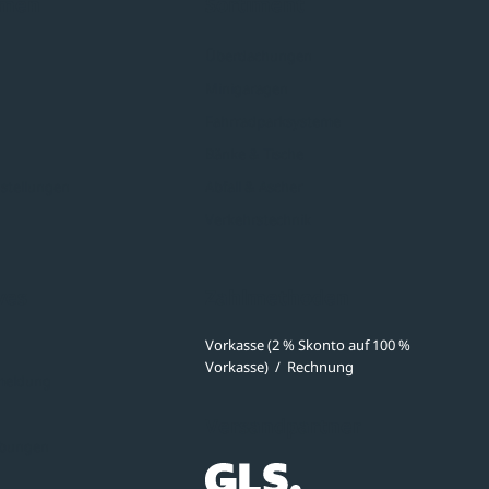
hmen
Sortiment
Überdachungen
Minigaragen
Fahrradparksysteme
Bänke & Tische
stellungen
Abfall & Ascher
Verkehrstechnik
ves
Zahlmethoden
Vorkasse (2 % Skonto auf 100 %
Vorkasse)
/
Rechnung
meldung
Versandpartner
ibungen