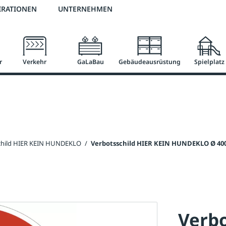
2 % Vorkassen-Skonto
versandkostenfrei ab 50 €
große Produktauswah
IRATIONEN
UNTERNEHMEN
r
Verkehr
GaLaBau
Gebäudeausrüstung
Spielplatz
child HIER KEIN HUNDEKLO
/
Verbotsschild HIER KEIN HUNDEKLO Ø 40
Verbo