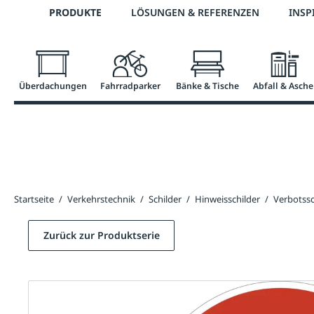
Telefon: 0800 / 100 49 02
PRODUKTE
LÖSUNGEN & REFERENZEN
INSP
springen
Zur Hauptnavigation springen
Überdachungen
Fahrradparker
Bänke & Tische
Abfall & Asche
Startseite
/
Verkehrstechnik
/
Schilder
/
Hinweisschilder
/
Verbotss
Zurück zur Produktserie