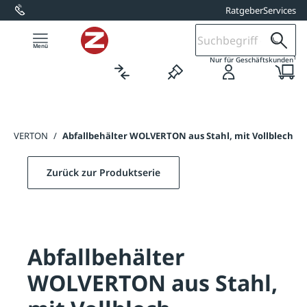
Ratgeber
Services
alt springen
1
Nur für Geschäftskunden
r WOLVERTON
/
Abfallbehälter WOLVERTON aus Stahl, mit Vollblech
Zurück zur Produktserie
Abfallbehälter
WOLVERTON aus Stahl,