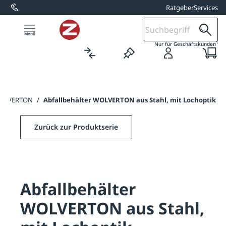
Ratgeber
Services
alt springen
1
Nur für Geschäftskunden
 WOLVERTON
/
Abfallbehälter WOLVERTON aus Stahl, mit Lochoptik
Zurück zur Produktserie
Abfallbehälter
WOLVERTON aus Stahl,