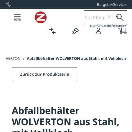
Ratgeber
Services
alt springen
1
Nur für Geschäftskunden
r WOLVERTON
/
Abfallbehälter WOLVERTON aus Stahl, mit Vollblech
Zurück zur Produktserie
Abfallbehälter
WOLVERTON aus Stahl,