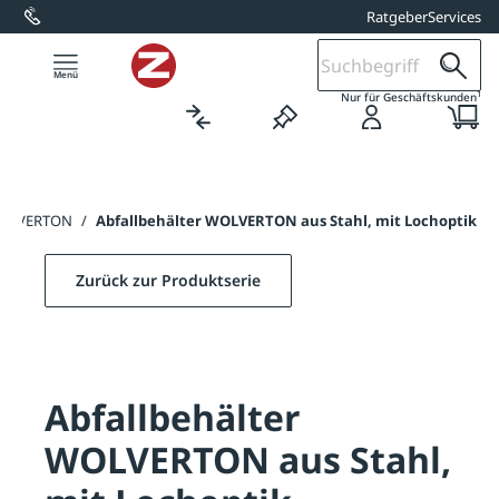
Ratgeber
Services
alt springen
1
Nur für Geschäftskunden
 WOLVERTON
/
Abfallbehälter WOLVERTON aus Stahl, mit Lochoptik
Zurück zur Produktserie
Abfallbehälter
WOLVERTON aus Stahl,