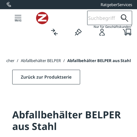
Ratgeber
Services
alt springen
1
Nur für Geschäftskunden
iascher
/
Abfallbehälter BELPER
/
Abfallbehälter BELPER aus Stahl
Zurück zur Produktserie
Abfallbehälter BELPER
aus Stahl