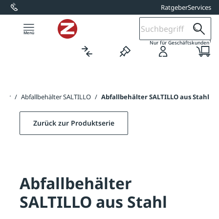
Ratgeber
Services
alt springen
1
Nur für Geschäftskunden
lter
/
Abfallbehälter SALTILLO
/
Abfallbehälter SALTILLO aus Stahl
Zurück zur Produktserie
Abfallbehälter
SALTILLO aus Stahl