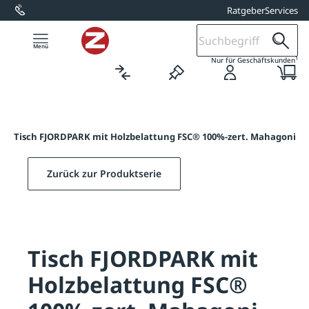
Ratgeber
Services
alt springen
1
Nur für Geschäftskunden
/
Tisch FJORDPARK mit Holzbelattung FSC® 100%-zert. Mahagoni
Zurück zur Produktserie
Tisch FJORDPARK mit
Holzbelattung FSC®