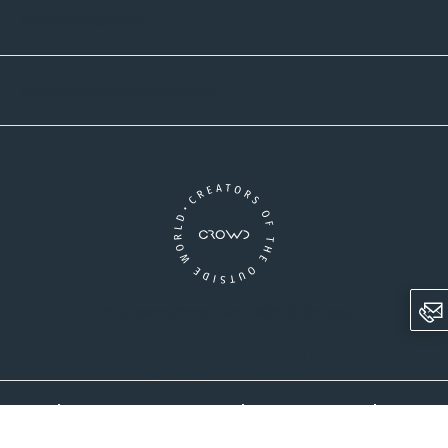
Versandpartner
Newsletter-Abonnement
Ein Unternehmen der CROWD-Gruppe
LinkedIn
Pinterest
Facebook
YouTube
Instagram
AGB
Versandinformationen
Widerrufsrecht
Datenschutz
Impressum