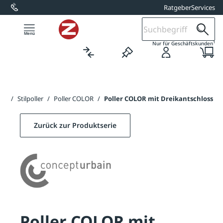
Ratgeber
Services
alt springen
1
Nur für Geschäftskunden
ten
/
Stilpoller
/
Poller COLOR
/
Poller COLOR mit Dreikantschloss
Zurück zur Produktserie
Poller COLOR mit