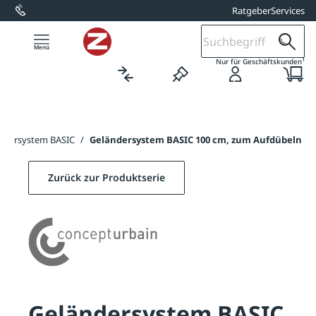
Ratgeber
Services
alt springen
1
Nur für Geschäftskunden
ndersystem BASIC
/
Geländersystem BASIC 100 cm, zum Aufdübeln
Zurück zur Produktserie
Geländersystem BASIC