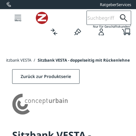
Ratgeber
Services
alt springen
1
Nur für Geschäftskunden
/
Sitzbank VESTA
/
Sitzbank VESTA - doppelseitig mit Rückenlehne
Zurück zur Produktserie
Sitzbank VESTA -