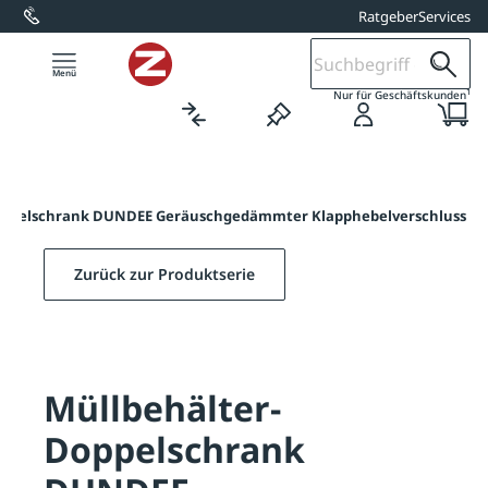
Ratgeber
Services
alt springen
1
Nur für Geschäftskunden
oppelschrank DUNDEE Geräuschgedämmter Klapphebelverschluss
Zurück zur Produktserie
Müllbehälter-
Doppelschrank