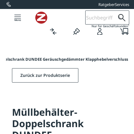
Ratgeber
Services
alt springen
1
Nur für Geschäftskunden
oppelschrank DUNDEE Geräuschgedämmter Klapphebelverschluss
Zurück zur Produktserie
Müllbehälter-
Doppelschrank