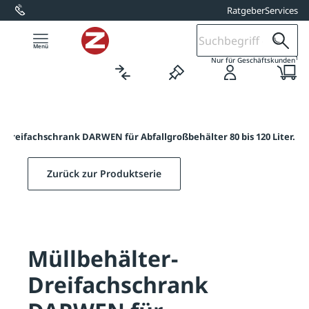
Ratgeber
Services
alt springen
1
Nur für Geschäftskunden
-Dreifachschrank DARWEN für Abfallgroßbehälter 80 bis 120 Liter.
Zurück zur Produktserie
Müllbehälter-
Dreifachschrank