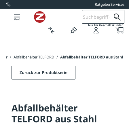
Ratgeber
Services
alt springen
1
Nur für Geschäftskunden
cher
/
Abfallbehälter TELFORD
/
Abfallbehälter TELFORD aus Stahl
Zurück zur Produktserie
Abfallbehälter
TELFORD aus Stahl