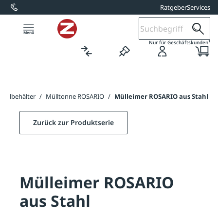
Ratgeber
Services
alt springen
1
Nur für Geschäftskunden
bfallbehälter
/
Mülltonne ROSARIO
/
Mülleimer ROSARIO aus Stahl
Zurück zur Produktserie
Mülleimer ROSARIO
aus Stahl