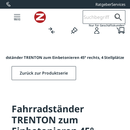
Ratgeber
Services
alt springen
1
Nur für Geschäftskunden
rradständer TRENTON zum Einbetonieren 45° rechts, 4 Stellplätze
Zurück zur Produktserie
Fahrradständer
TRENTON zum