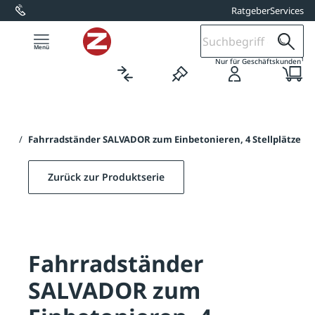
Ratgeber
Services
alt springen
1
Nur für Geschäftskunden
DOR
/
Fahrradständer SALVADOR zum Einbetonieren, 4 Stellplätze
Zurück zur Produktserie
Fahrradständer
SALVADOR zum