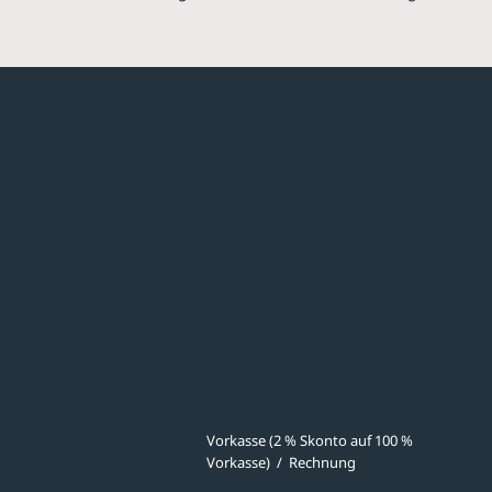
hmen
Sortiment
Überdachungen
Minigaragen
Fahrradparksysteme
Bänke & Tische
stellungen
Abfall & Ascher
Verkehrstechnik
ves
Zahlmethoden
Vorkasse (2 % Skonto auf 100 %
Vorkasse)
/
Rechnung
meldung