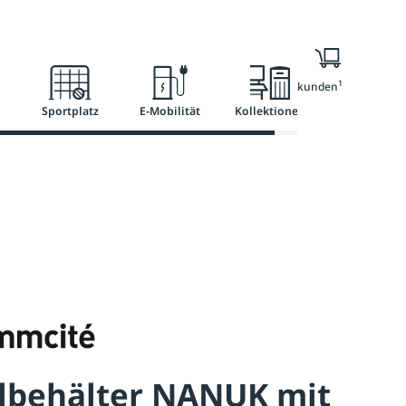
l
Ratgeber
Services
1
Nur für Geschäftskunden
Sportplatz
E-Mobilität
Kollektionen
llbehälter NANUK mit