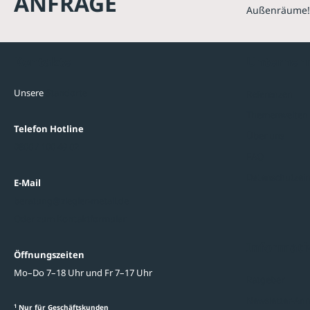
ANFRAGE
Außenräume!
Kontakte
Unterne
Unsere
Standorte
Referenzen
Themenwelten
Telefon Hotline
Über uns
0800 / 100 49 02
FAQ
Datenschutzein
E-Mail
beratung@ziegler-metall.de
Oder zum Kontaktformular
Informati
Öffnungszeiten
Mo–Do 7–18 Uhr und Fr 7–17 Uhr
Ratgeber
Newsletter-An
1
Nur für Geschäftskunden