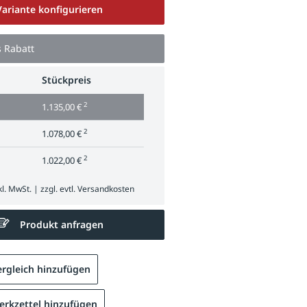
Variante konfigurieren
s Rabatt
Stückpreis
2
1.135,00 €
2
1.078,00 €
2
1.022,00 €
l. MwSt. | zzgl. evtl.
Versandkosten
Produkt anfragen
rgleich hinzufügen
rkzettel hinzufügen