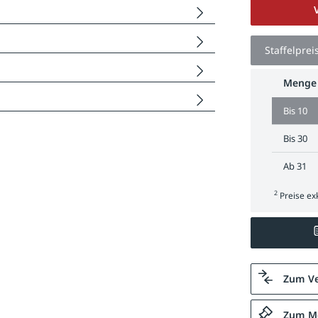
Staffelprei
Menge
Bis
10
Bis
30
Ab
31
2
Preise exk
Zum Ve
Zum Me