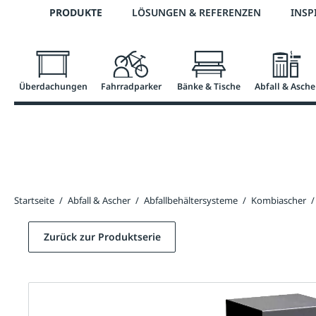
Telefon: 0800 / 100 49 02
PRODUKTE
LÖSUNGEN & REFERENZEN
INSP
springen
Zur Hauptnavigation springen
Überdachungen
Fahrradparker
Bänke & Tische
Abfall & Asche
Startseite
/
Abfall & Ascher
/
Abfallbehältersysteme
/
Kombiascher
/
Zurück zur Produktserie