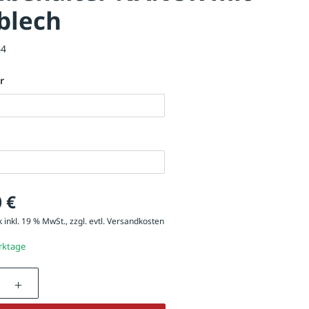
blech
64
r
 €
 inkl. 19 % MwSt., zzgl. evtl.
Versandkosten
erktage
nzahl: Gib den gewünschten Wert ein oder be