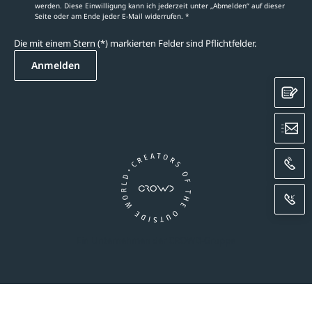
werden. Diese Einwilligung kann ich jederzeit unter „Abmelden‘‘ auf dieser
Seite oder am Ende jeder E-Mail widerrufen. *
Die mit einem Stern (*) markierten Felder sind Pflichtfelder.
Anmelden
K
E
A
R
Ein Unternehmen der CROWD-Gruppe