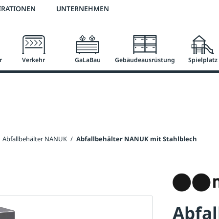
2 % Vorkassen-Skonto
versandkostenfrei ab 50 €
große Produktauswah
IRATIONEN
UNTERNEHMEN
r
Verkehr
GaLaBau
Gebäudeausrüstung
Spielplatz
Abfallbehälter NANUK
/
Abfallbehälter NANUK mit Stahlblech
Abfa