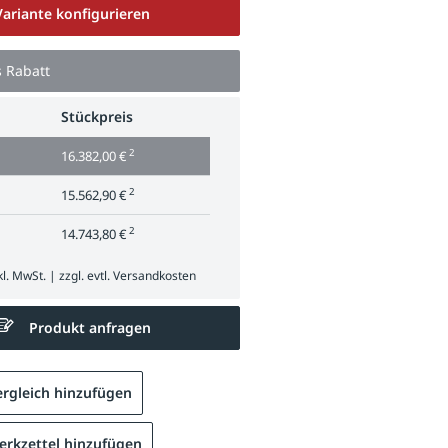
Variante konfigurieren
s Rabatt
Stückpreis
2
16.382,00 €
2
15.562,90 €
2
14.743,80 €
l. MwSt. | zzgl. evtl.
Versandkosten
Produkt anfragen
rgleich hinzufügen
rkzettel hinzufügen