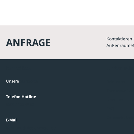
ANFRAGE
Kontaktieren 
Außenräume!
Kontakte
Unterne
Unsere
Standorte
Referenzen
Themenwelten
Telefon Hotline
Über uns
0800 / 100 49 02
FAQ
Datenschutzein
E-Mail
beratung@ziegler-metall.de