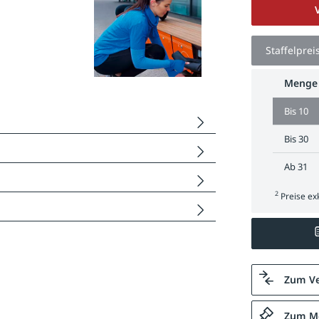
Staffelprei
Menge
Bis
10
Bis
30
Ab
31
2
Preise exk
Zum Ve
Zum Me