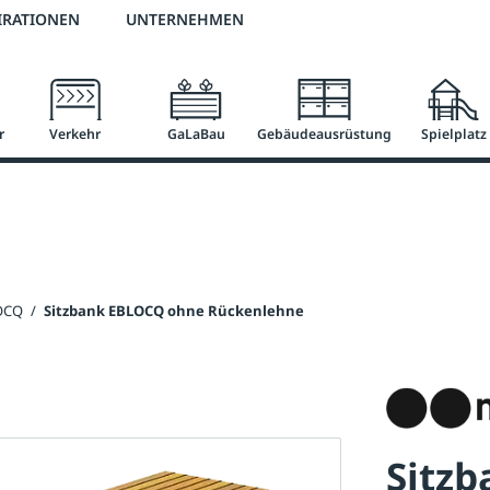
2 % Vorkassen-Skonto
versandkostenfrei ab 50 €
große Produktauswah
IRATIONEN
UNTERNEHMEN
r
Verkehr
GaLaBau
Gebäudeausrüstung
Spielplatz
LOCQ
/
Sitzbank EBLOCQ ohne Rückenlehne
Sitz