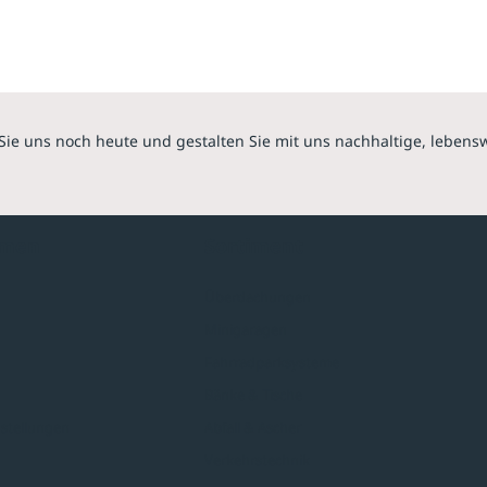
Sie uns noch heute und gestalten Sie mit uns nachhaltige, lebens
hmen
Sortiment
Überdachungen
Minigaragen
Fahrradparksysteme
Bänke & Tische
stellungen
Abfall & Ascher
Verkehrstechnik