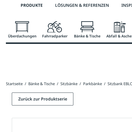
Telefon: 0800 / 100 49 02
PRODUKTE
LÖSUNGEN & REFERENZEN
INSP
springen
Zur Hauptnavigation springen
Überdachungen
Fahrradparker
Bänke & Tische
Abfall & Asche
Startseite
/
Bänke & Tische
/
Sitzbänke
/
Parkbänke
/
Sitzbank EB
Zurück zur Produktserie