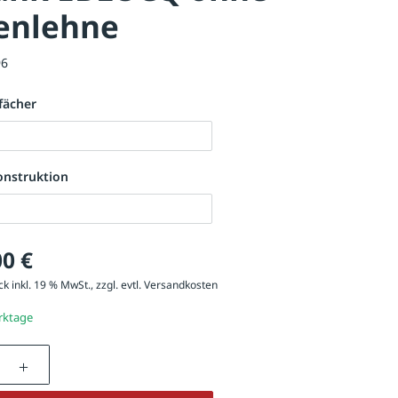
enlehne
96
fächer
onstruktion
00 €
k inkl. 19 % MwSt., zzgl. evtl.
Versandkosten
erktage
nzahl: Gib den gewünschten Wert ein oder be