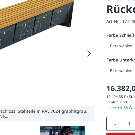
Rück
Art-Nr.:
177.4
Farbe Schließ
Bitte wählen
Farbe Unterk
Bitte wählen
16.382,
19.494,58 € / Stüc
Inhalt:
1 Stück
Lieferzeit 68 W
schloss, Stahteile in RAL 7024 graphitgrau,
 ve…
Produkt A