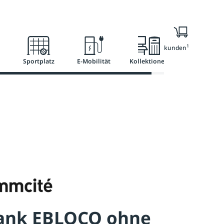
l
Ratgeber
Services
1
Nur für Geschäftskunden
Sportplatz
E-Mobilität
Kollektionen
bank EBLOCQ ohne