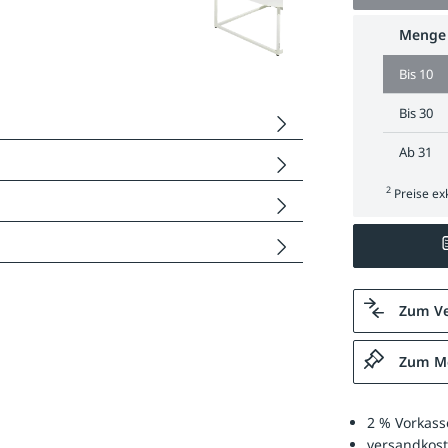
Menge
Bis
10
Bis
30
Ab
31
2
Preise exk
Zum Ve
Zum Me
2 % Vorkass
versandkost