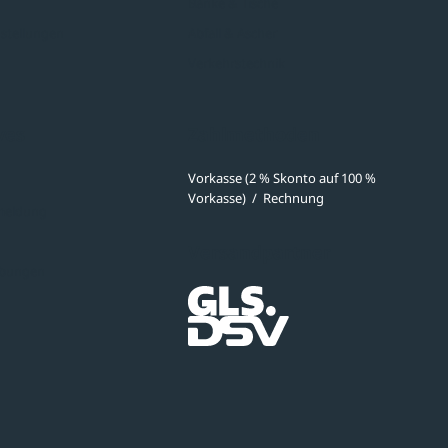
Bänke & Tische
stellungen
Abfall & Ascher
Verkehrstechnik
ves
Zahlmethoden
Vorkasse (2 % Skonto auf 100 %
Vorkasse)
/
Rechnung
meldung
Versandpartner
ibungen