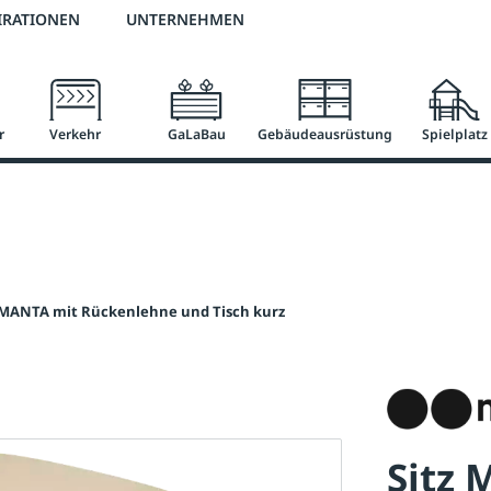
2 % Vorkassen-Skonto
versandkostenfrei ab 50 €
große Produktauswah
IRATIONEN
UNTERNEHMEN
r
Verkehr
GaLaBau
Gebäudeausrüstung
Spielplatz
 MANTA mit Rückenlehne und Tisch kurz
Sitz