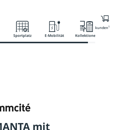
l
Ratgeber
Services
1
Nur für Geschäftskunden
Sportplatz
E-Mobilität
Kollektionen
 MANTA mit