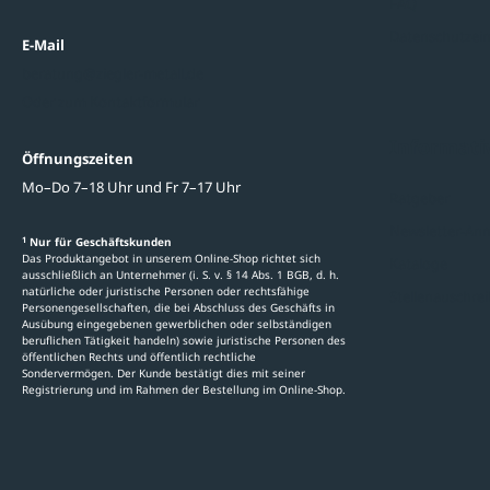
FAQ
Datenschutzein
E-Mail
beratung@ziegler-metall.de
Oder zum Kontaktformular
Informati
Öffnungszeiten
Mo–Do 7–18 Uhr und Fr 7–17 Uhr
Ratgeber
Newsletter-An
1
Nur für Geschäftskunden
Das Produktangebot in unserem Online-Shop richtet sich
Kataloge
ausschließlich an Unternehmer (i. S. v. § 14 Abs. 1 BGB, d. h.
natürliche oder juristische Personen oder rechtsfähige
Stellenauschre
Personengesellschaften, die bei Abschluss des Geschäfts in
Ausübung eingegebenen gewerblichen oder selbständigen
beruflichen Tätigkeit handeln) sowie juristische Personen des
öffentlichen Rechts und öffentlich rechtliche
Sondervermögen. Der Kunde bestätigt dies mit seiner
Registrierung und im Rahmen der Bestellung im Online-Shop.