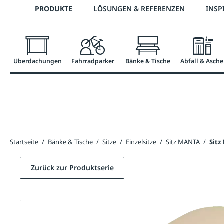
Telefon: 0800 / 100 49 02
PRODUKTE
LÖSUNGEN & REFERENZEN
INSP
springen
Zur Hauptnavigation springen
Überdachungen
Fahrradparker
Bänke & Tische
Abfall & Asche
Startseite
/
Bänke & Tische
/
Sitze
/
Einzelsitze
/
Sitz MANTA
/
Sitz
Zurück zur Produktserie