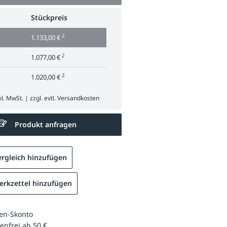
Stückpreis
2
1.133,00 €
2
1.077,00 €
2
1.020,00 €
l. MwSt. | zzgl. evtl.
Versandkosten
Produkt anfragen
rgleich hinzufügen
rkzettel hinzufügen
en-Skonto
enfrei ab 50 €