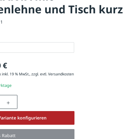
nlehne und Tisch kurz
11
 €
 inkl. 19 % MwSt., zzgl. evtl.
Versandkosten
erktage
nzahl: Gib den gewünschten Wert ein oder be
Variante konfigurieren
s Rabatt