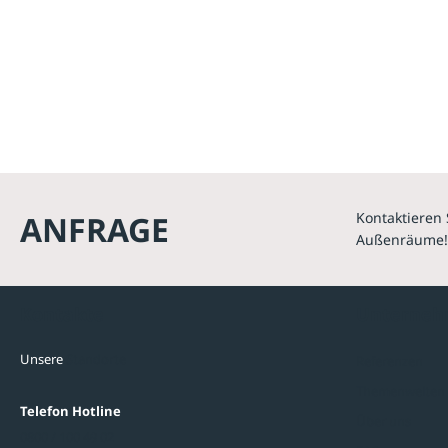
ANFRAGE
Kontaktieren 
Außenräume!
Kontakte
Unterne
Unsere
Standorte
Referenzen
Themenwelten
Telefon Hotline
Über uns
0800 / 100 49 02