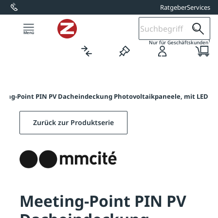
Ratgeber
Services
alt springen
1
Nur für Geschäftskunden
ting-Point PIN PV Dacheindeckung Photovoltaikpaneele, mit LED
Zurück zur Produktserie
Meeting-Point PIN PV