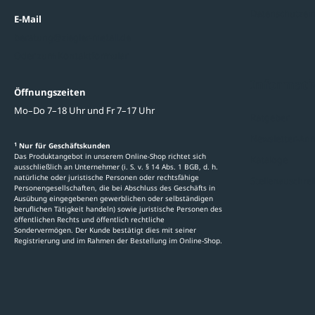
Datenschutzein
E-Mail
beratung@ziegler-metall.de
Oder zum Kontaktformular
Informati
Öffnungszeiten
Mo–Do 7–18 Uhr und Fr 7–17 Uhr
Ratgeber
Newsletter-An
1
Nur für Geschäftskunden
Das Produktangebot in unserem Online-Shop richtet sich
Kataloge
ausschließlich an Unternehmer (i. S. v. § 14 Abs. 1 BGB, d. h.
natürliche oder juristische Personen oder rechtsfähige
Stellenauschre
Personengesellschaften, die bei Abschluss des Geschäfts in
Ausübung eingegebenen gewerblichen oder selbständigen
beruflichen Tätigkeit handeln) sowie juristische Personen des
öffentlichen Rechts und öffentlich rechtliche
Sondervermögen. Der Kunde bestätigt dies mit seiner
Registrierung und im Rahmen der Bestellung im Online-Shop.