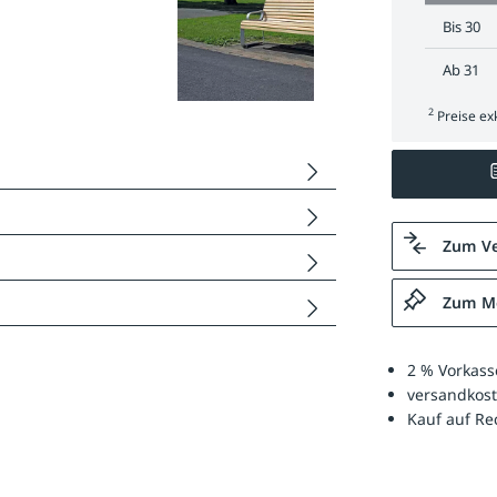
Bis
30
Ab
31
2
Preise exk
Zum Ve
Zum Me
2 % Vorkass
versandkost
Kauf auf R