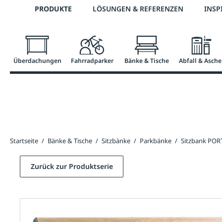
Telefon: 0800 / 100 49 02
PRODUKTE
LÖSUNGEN & REFERENZEN
INSP
springen
Zur Hauptnavigation springen
Überdachungen
Fahrradparker
Bänke & Tische
Abfall & Asche
Startseite
/
Bänke & Tische
/
Sitzbänke
/
Parkbänke
/
Sitzbank PO
Zurück zur Produktserie