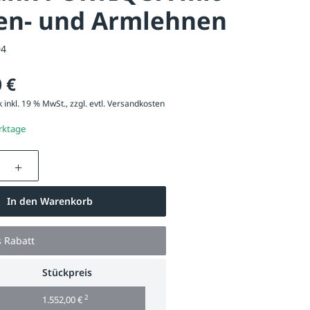
en- und Armlehnen
94
 €
 inkl. 19 % MwSt., zzgl. evtl.
Versandkosten
erktage
nzahl: Gib den gewünschten Wert ein oder be
In den Warenkorb
s Rabatt
bank PORTIQOA mit Rückenlehne und Armlehnen, mit Robinienhol
Stückpreis
2
1.552,00 €