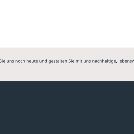
Sie uns noch heute und gestalten Sie mit uns nachhaltige, lebens
hmen
Sortiment
Überdachungen
Minigaragen
Fahrradparksysteme
Bänke & Tische