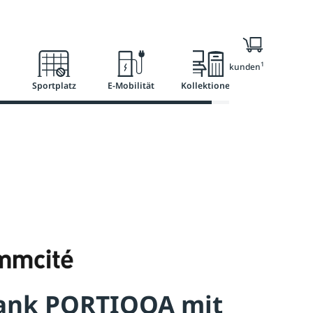
l
Ratgeber
Services
1
Nur für Geschäftskunden
Sportplatz
E-Mobilität
Kollektionen
bank PORTIQOA mit