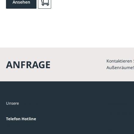
Ansehen
ANFRAGE
Kontaktieren 
Außenräume!
Kontakte
Unterne
Unsere
Standorte
Referenzen
Themenwelten
Telefon Hotline
Über uns
0800 / 100 49 02
FAQ