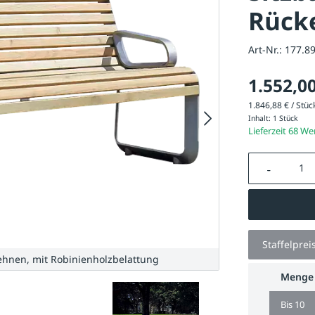
Rück
Art-Nr.:
177.8
1.552,00
1.846,88 € / Stück
Inhalt:
1 Stück
Lieferzeit 68 W
Produkt A
Staffelprei
hnen, mit Robinienholzbelattung
Sitz
Menge
Bis
10