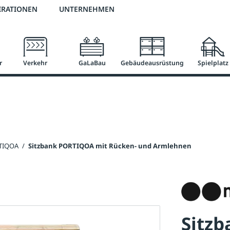
2 % Vorkassen-Skonto
versandkostenfrei ab 50 €
große Produktauswah
IRATIONEN
UNTERNEHMEN
r
Verkehr
GaLaBau
Gebäudeausrüstung
Spielplatz
RTIQOA
/
Sitzbank PORTIQOA mit Rücken- und Armlehnen
Sitz