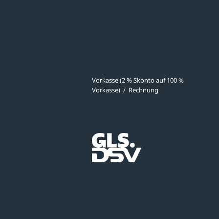
stellungen
Abfall & Ascher
Verkehrstechnik
ves
Zahlmethoden
Vorkasse (2 % Skonto auf 100 %
Vorkasse)
/
Rechnung
meldung
Versandpartner
ibungen