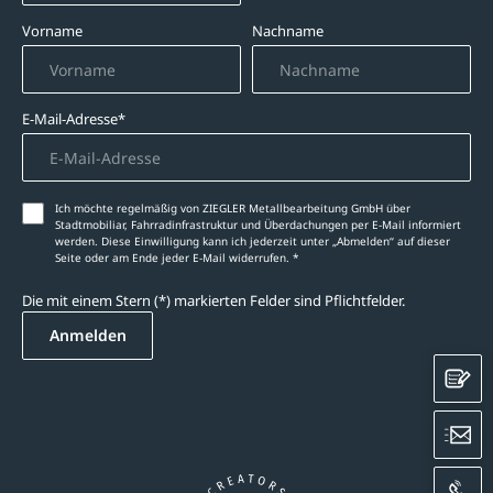
Vorname
Nachname
E-Mail-Adresse*
Ich möchte regelmäßig von ZIEGLER Metallbearbeitung GmbH über
Stadtmobiliar, Fahrradinfrastruktur und Überdachungen per E-Mail informiert
werden. Diese Einwilligung kann ich jederzeit unter „Abmelden‘‘ auf dieser
Seite oder am Ende jeder E-Mail widerrufen. *
Die mit einem Stern (*) markierten Felder sind Pflichtfelder.
Anmelden
K
E
A