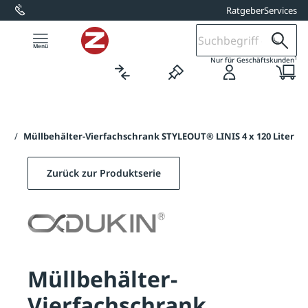
Ratgeber
Services
alt springen
1
Nur für Geschäftskunden
IS
/
Müllbehälter-Vierfachschrank STYLEOUT® LINIS 4 x 120 Liter
Zurück zur Produktserie
Müllbehälter-
Vierfachschrank