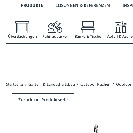
Telefon: 0800 / 100 49 02
PRODUKTE
LÖSUNGEN & REFERENZEN
INSP
springen
Zur Hauptnavigation springen
Überdachungen
Fahrradparker
Bänke & Tische
Abfall & Asche
Startseite
/
Garten- & Landschaftsbau
/
Outdoor-Küchen
/
Outdoor
Zurück zur Produktserie