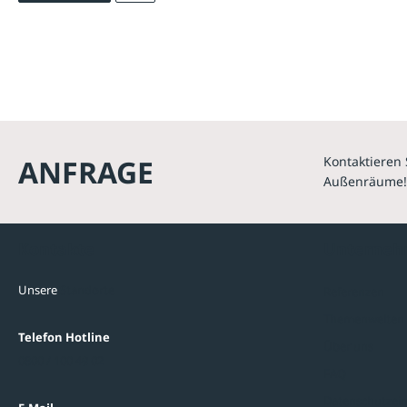
ANFRAGE
Kontaktieren 
Außenräume!
Kontakte
Unterne
Unsere
Standorte
Referenzen
Themenwelten
Telefon Hotline
Über uns
0800 / 100 49 02
FAQ
Datenschutzein