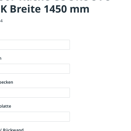
K Breite 1450 mm
54
n
lbecken
platte
 / Rückwand