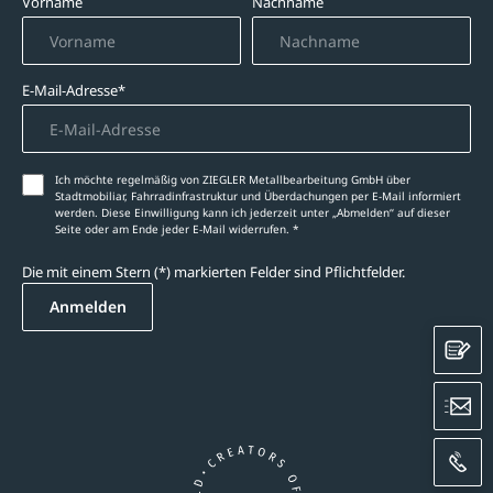
Vorname
Nachname
E-Mail-Adresse*
Ich möchte regelmäßig von ZIEGLER Metallbearbeitung GmbH über
Stadtmobiliar, Fahrradinfrastruktur und Überdachungen per E-Mail informiert
werden. Diese Einwilligung kann ich jederzeit unter „Abmelden‘‘ auf dieser
Seite oder am Ende jeder E-Mail widerrufen. *
Die mit einem Stern (*) markierten Felder sind Pflichtfelder.
Anmelden
K
E
A