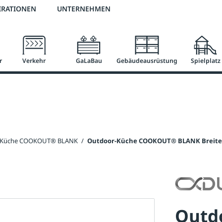
2 % Vorkassen-Skonto
versandkostenfrei ab 50 €
große Produktauswah
IRATIONEN
UNTERNEHMEN
r
Verkehr
GaLaBau
Gebäudeausrüstung
Spielplatz
-Küche COOKOUT® BLANK
/
Outdoor-Küche COOKOUT® BLANK Breite
Outd