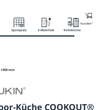
l
Ratgeber
Services
1
Nur für Geschäftskunden
Sportplatz
E-Mobilität
Kollektionen
 1450 mm
oor-Küche COOKOUT®