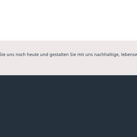
Sie uns noch heute und gestalten Sie mit uns nachhaltige, lebens
hmen
Sortiment
Überdachungen
Minigaragen
Fahrradparksysteme
Bänke & Tische
stellungen
Abfall & Ascher