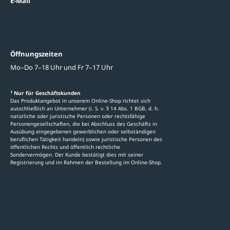
E-Mail
beratung@ziegler-metall.de
Oder zum Kontaktformular
Informati
Öffnungszeiten
Mo–Do 7–18 Uhr und Fr 7–17 Uhr
Ratgeber
Newsletter-An
1
Nur für Geschäftskunden
Das Produktangebot in unserem Online-Shop richtet sich
Kataloge
ausschließlich an Unternehmer (i. S. v. § 14 Abs. 1 BGB, d. h.
natürliche oder juristische Personen oder rechtsfähige
Stellenauschre
Personengesellschaften, die bei Abschluss des Geschäfts in
Ausübung eingegebenen gewerblichen oder selbständigen
beruflichen Tätigkeit handeln) sowie juristische Personen des
öffentlichen Rechts und öffentlich rechtliche
Sondervermögen. Der Kunde bestätigt dies mit seiner
Registrierung und im Rahmen der Bestellung im Online-Shop.