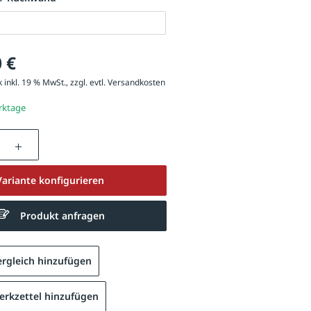
 €
 inkl. 19 % MwSt., zzgl. evtl.
Versandkosten
erktage
nzahl: Gib den gewünschten Wert ein oder be
Variante konfigurieren
Produkt anfragen
rgleich hinzufügen
rkzettel hinzufügen