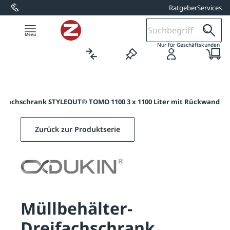
Ratgeber
Services
alt springen
1
Nur für Geschäftskunden
eifachschrank STYLEOUT® TOMO 1100 3 x 1100 Liter mit Rückwand
Zurück zur Produktserie
Müllbehälter-
Dreifachschrank