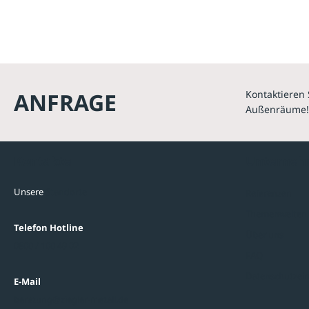
ANFRAGE
Kontaktieren 
Außenräume!
Kontakte
Unterne
Unsere
Standorte
Referenzen
Themenwelten
Telefon Hotline
Über uns
0800 / 100 49 02
FAQ
Datenschutzein
E-Mail
beratung@ziegler-metall.de