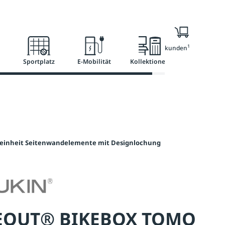
l
Ratgeber
Services
1
Nur für Geschäftskunden
Sportplatz
E-Mobilität
Kollektionen
inheit Seitenwandelemente mit Designlochung
EOUT® BIKEBOX TOMO