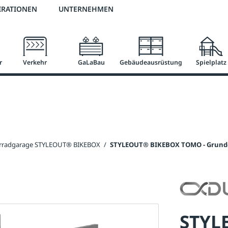
2 % Vorkassen-Skonto
versandkostenfrei ab 50 €
große Produktauswah
IRATIONEN
UNTERNEHMEN
r
Verkehr
GaLaBau
Gebäudeausrüstung
Spielplatz
rradgarage STYLEOUT® BIKEBOX
/
STYLEOUT® BIKEBOX TOMO - Grunde
STYL