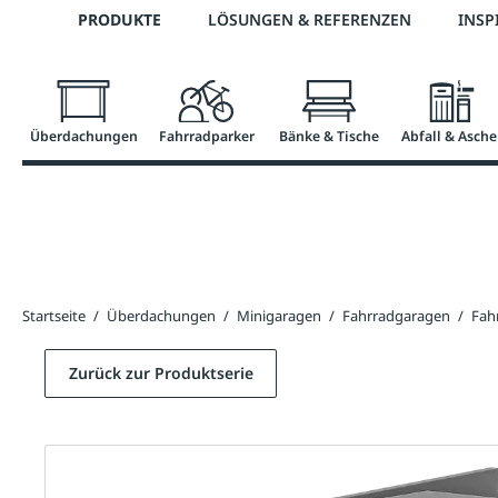
Telefon: 0800 / 100 49 02
PRODUKTE
LÖSUNGEN & REFERENZEN
INSP
springen
Zur Hauptnavigation springen
Überdachungen
Fahrradparker
Bänke & Tische
Abfall & Asche
Startseite
/
Überdachungen
/
Minigaragen
/
Fahrradgaragen
/
Fah
Zurück zur Produktserie