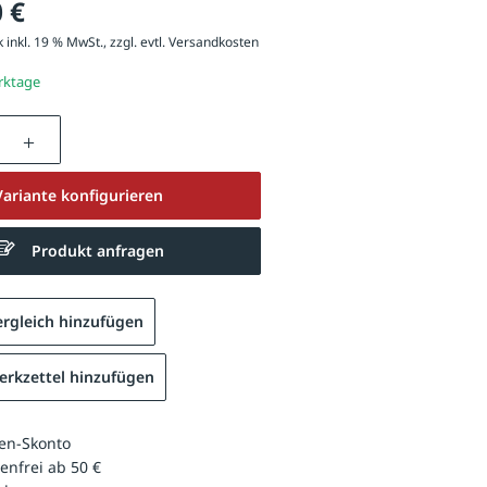
 €
 inkl. 19 % MwSt., zzgl. evtl.
Versandkosten
erktage
nzahl: Gib den gewünschten Wert ein oder be
Variante konfigurieren
Produkt anfragen
rgleich hinzufügen
rkzettel hinzufügen
en-Skonto
enfrei ab 50 €