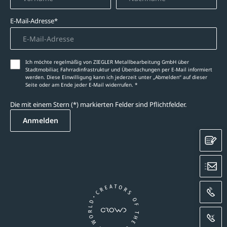
E-Mail-Adresse*
Ich möchte regelmäßig von ZIEGLER Metallbearbeitung GmbH über
Stadtmobiliar, Fahrradinfrastruktur und Überdachungen per E-Mail informiert
werden. Diese Einwilligung kann ich jederzeit unter „Abmelden‘‘ auf dieser
Seite oder am Ende jeder E-Mail widerrufen. *
Die mit einem Stern (*) markierten Felder sind Pflichtfelder.
Anmelden
K
E
A
R