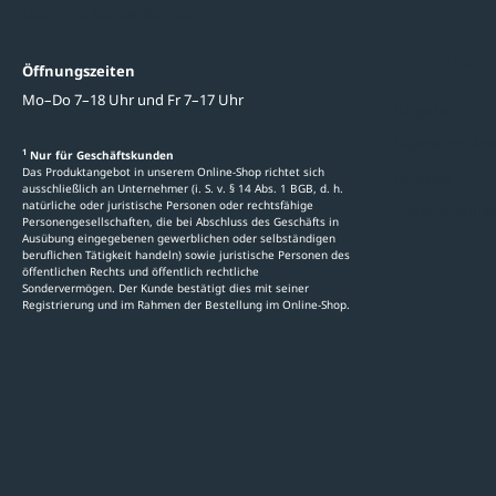
Oder zum Kontaktformular
Informati
Öffnungszeiten
Mo–Do 7–18 Uhr und Fr 7–17 Uhr
Ratgeber
Newsletter-An
1
Nur für Geschäftskunden
Das Produktangebot in unserem Online-Shop richtet sich
Kataloge
ausschließlich an Unternehmer (i. S. v. § 14 Abs. 1 BGB, d. h.
natürliche oder juristische Personen oder rechtsfähige
Stellenauschre
Personengesellschaften, die bei Abschluss des Geschäfts in
Ausübung eingegebenen gewerblichen oder selbständigen
beruflichen Tätigkeit handeln) sowie juristische Personen des
öffentlichen Rechts und öffentlich rechtliche
Sondervermögen. Der Kunde bestätigt dies mit seiner
Registrierung und im Rahmen der Bestellung im Online-Shop.