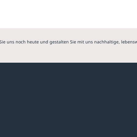
Sie uns noch heute und gestalten Sie mit uns nachhaltige, lebens
hmen
Sortiment
Überdachungen
Minigaragen
Fahrradparksysteme
Bänke & Tische
stellungen
Abfall & Ascher
Verkehrstechnik