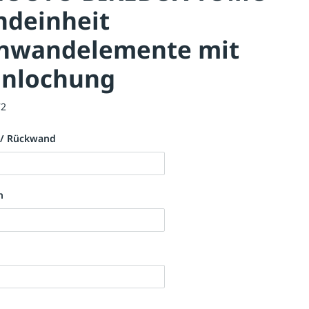
ndeinheit
enwandelemente mit
gnlochung
72
 / Rückwand
n