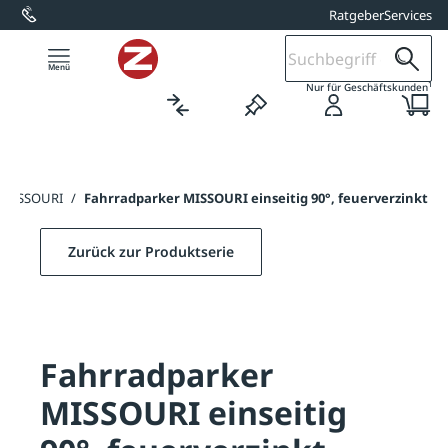
Ratgeber
Services
alt springen
1
Nur für Geschäftskunden
r MISSOURI
/
Fahrradparker MISSOURI einseitig 90°, feuerverzinkt
Zurück zur Produktserie
Fahrradparker
MISSOURI einseitig