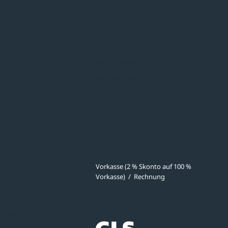
hmen
Sortiment
Überdachungen
Minigaragen
Fahrradparksysteme
Bänke & Tische
stellungen
Abfall & Ascher
Verkehrstechnik
ves
Zahlmethoden
Vorkasse (2 % Skonto auf 100 %
Vorkasse)
/
Rechnung
meldung
Versandpartner
ibungen