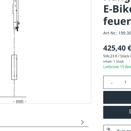
E-Bik
feuer
Art-Nr.:
199.3
425,40 
506,23 € / Stück i
Inhalt:
1 Stück
Lieferzeit 15 W
Produkt A