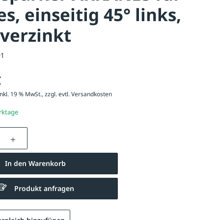
es, einseitig 45° links,
verzinkt
01
€
nkl. 19 % MwSt., zzgl. evtl.
Versandkosten
erktage
nzahl: Gib den gewünschten Wert ein oder be
In den Warenkorb
Produkt anfragen