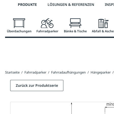
Telefon: 0800 / 100 49 02
PRODUKTE
LÖSUNGEN & REFERENZEN
INSP
springen
Zur Hauptnavigation springen
Überdachungen
Fahrradparker
Bänke & Tische
Abfall & Asche
Startseite
/
Fahrradparker
/
Fahrradaufhängungen
/
Hängeparker
/
Zurück zur Produktserie