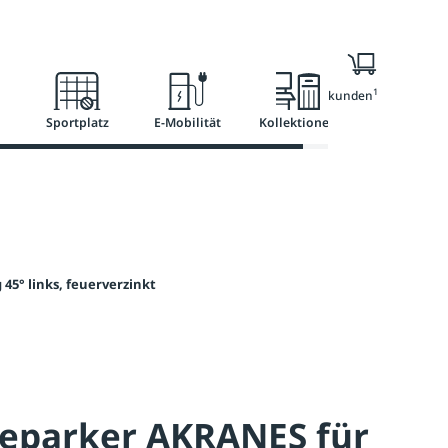
l
Ratgeber
Services
1
Nur für Geschäftskunden
Sportplatz
E-Mobilität
Kollektionen
45° links, feuerverzinkt
eparker AKRANES für