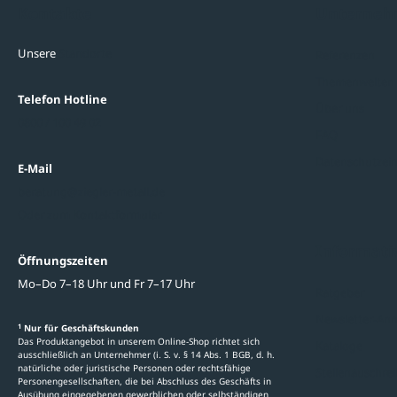
Kontakte
Unterne
Unsere
Standorte
Referenzen
Themenwelten
Telefon Hotline
Über uns
0800 / 100 49 02
FAQ
Datenschutzein
E-Mail
beratung@ziegler-metall.de
Oder zum Kontaktformular
Informati
Öffnungszeiten
Mo–Do 7–18 Uhr und Fr 7–17 Uhr
Ratgeber
Newsletter-An
1
Nur für Geschäftskunden
Das Produktangebot in unserem Online-Shop richtet sich
Kataloge
ausschließlich an Unternehmer (i. S. v. § 14 Abs. 1 BGB, d. h.
natürliche oder juristische Personen oder rechtsfähige
Stellenauschre
Personengesellschaften, die bei Abschluss des Geschäfts in
Ausübung eingegebenen gewerblichen oder selbständigen