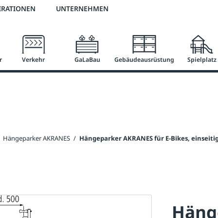
2 % Vorkassen-Skonto
versandkostenfrei ab 50 €
große Produktauswah
IRATIONEN
UNTERNEHMEN
r
Verkehr
GaLaBau
Gebäudeausrüstung
Spielplatz
Hängeparker AKRANES
/
Hängeparker AKRANES für E-Bikes, einseitig 
Häng