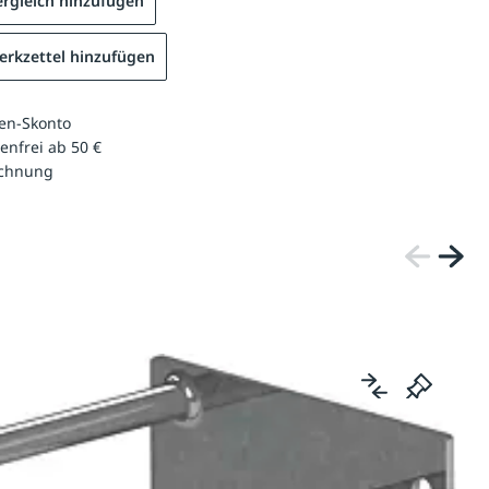
rgleich hinzufügen
rkzettel hinzufügen
en-Skonto
enfrei ab 50 €
echnung