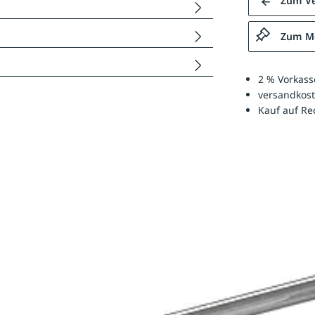
Zum Ve
Zum Me
2 % Vorkass
versandkost
Kauf auf R