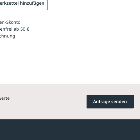
rkzettel hinzufügen
en-Skonto
enfrei ab 50 €
echnung
werte
Anfrage senden
Newsletter-Abonnement