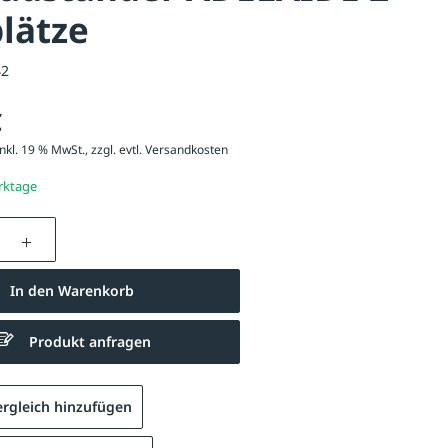
plätze
42
€
nkl. 19 % MwSt., zzgl. evtl.
Versandkosten
erktage
nzahl: Gib den gewünschten Wert ein oder be
In den Warenkorb
Produkt anfragen
rgleich hinzufügen