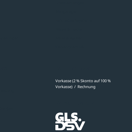
Überdachungen
Minigaragen
Fahrradparksysteme
Bänke & Tische
stellungen
Abfall & Ascher
Verkehrstechnik
ves
Zahlmethoden
Vorkasse (2 % Skonto auf 100 %
Vorkasse)
/
Rechnung
meldung
Versandpartner
ibungen