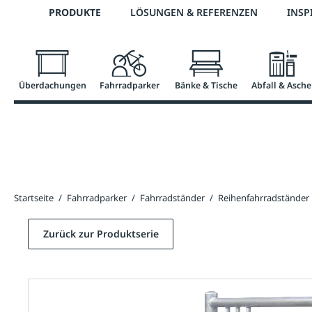
Telefon: 0800 / 100 49 02
PRODUKTE
LÖSUNGEN & REFERENZEN
INSP
springen
Zur Hauptnavigation springen
Überdachungen
Fahrradparker
Bänke & Tische
Abfall & Asche
Startseite
/
Fahrradparker
/
Fahrradständer
/
Reihenfahrradständer
Zurück zur Produktserie