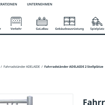
2 % Vorkassen-Skonto
versandkostenfrei ab 50 €
große Produktauswah
IRATIONEN
UNTERNEHMEN
r
Verkehr
GaLaBau
Gebäudeausrüstung
Spielplatz
/
Fahrradständer ADELAIDE
/
Fahrradständer ADELAIDE 2 Stellplätze
Fahr