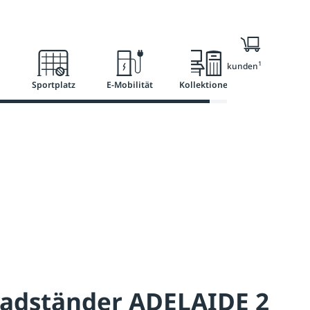
l
Ratgeber
Services
1
Nur für Geschäftskunden
Sportplatz
E-Mobilität
Kollektionen
radständer ADELAIDE 2