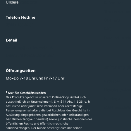
Unsere
Standorte
Referenzen
Themenwelten
Telefon Hotline
Über uns
0800 / 100 49 02
FAQ
Datenschutzein
E-Mail
beratung@ziegler-metall.de
Oder zum Kontaktformular
Informati
Öffnungszeiten
Mo–Do 7–18 Uhr und Fr 7–17 Uhr
Ratgeber
Newsletter-An
1
Nur für Geschäftskunden
Das Produktangebot in unserem Online-Shop richtet sich
Kataloge
ausschließlich an Unternehmer (i. S. v. § 14 Abs. 1 BGB, d. h.
natürliche oder juristische Personen oder rechtsfähige
Stellenauschre
Personengesellschaften, die bei Abschluss des Geschäfts in
Ausübung eingegebenen gewerblichen oder selbständigen
beruflichen Tätigkeit handeln) sowie juristische Personen des
öffentlichen Rechts und öffentlich rechtliche
Sondervermögen. Der Kunde bestätigt dies mit seiner