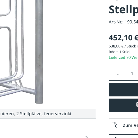
Stell
Art-Nr.:
199.5
452,10 
538,00 € / Stück i
Inhalt:
1 Stück
Lieferzeit 70 W
Produkt A
eren, 2 Stellplätze, feuerverzinkt
Zum Ve