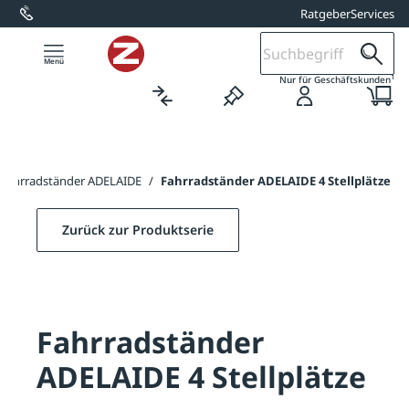
Ratgeber
Services
alt springen
1
Nur für Geschäftskunden
Fahrradständer ADELAIDE
/
Fahrradständer ADELAIDE 4 Stellplätze
Zurück zur Produktserie
Fahrradständer
ADELAIDE 4 Stellplätze