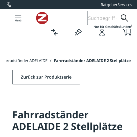
Ratgeber
Services
alt springen
1
Nur für Geschäftskunden
Fahrradständer ADELAIDE
/
Fahrradständer ADELAIDE 2 Stellplätze
Zurück zur Produktserie
Fahrradständer
ADELAIDE 2 Stellplätze