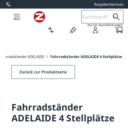
Ratgeber
Services
alt springen
1
Nur für Geschäftskunden
Fahrradständer ADELAIDE
/
Fahrradständer ADELAIDE 4 Stellplätze
Zurück zur Produktserie
Fahrradständer
ADELAIDE 4 Stellplätze