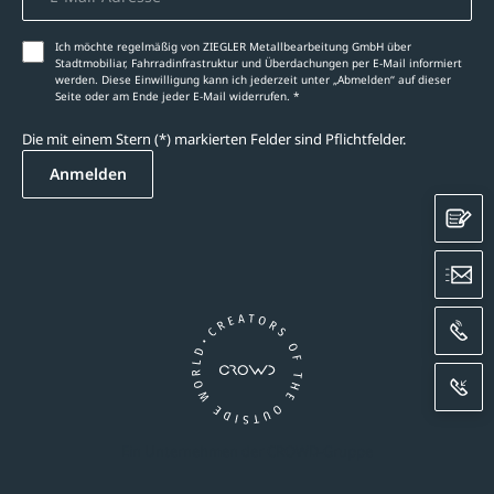
Ich möchte regelmäßig von ZIEGLER Metallbearbeitung GmbH über
Stadtmobiliar, Fahrradinfrastruktur und Überdachungen per E-Mail informiert
werden. Diese Einwilligung kann ich jederzeit unter „Abmelden‘‘ auf dieser
Seite oder am Ende jeder E-Mail widerrufen. *
Die mit einem Stern (*) markierten Felder sind Pflichtfelder.
Anmelden
K
E
A
R
Ein Unternehmen der CROWD-Gruppe