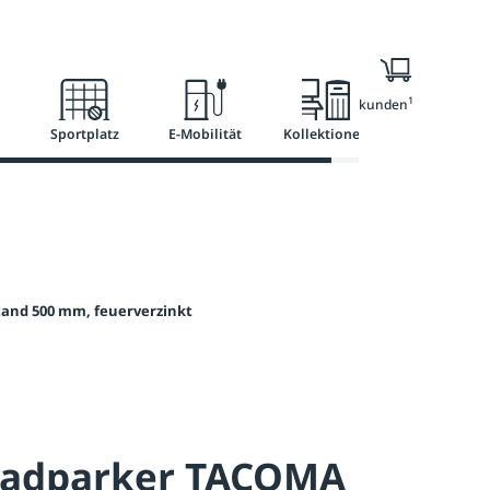
l
Ratgeber
Services
1
Nur für Geschäftskunden
Sportplatz
E-Mobilität
Kollektionen
tand 500 mm, feuerverzinkt
radparker TACOMA