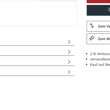
Zum Ve
Zum Me
2 % Vorkass
versandkost
Kauf auf R