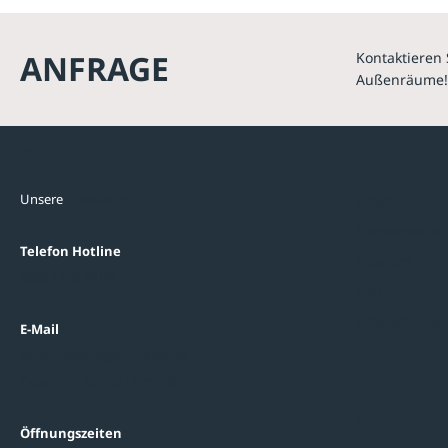
ANFRAGE
Kontaktieren 
Außenräume!
Kontakte
Unterne
Unsere
Standorte
Referenzen
Themenwelten
Telefon Hotline
Über uns
0800 / 100 49 02
FAQ
Datenschutzein
E-Mail
beratung@ziegler-metall.de
Oder zum Kontaktformular
Informati
Öffnungszeiten