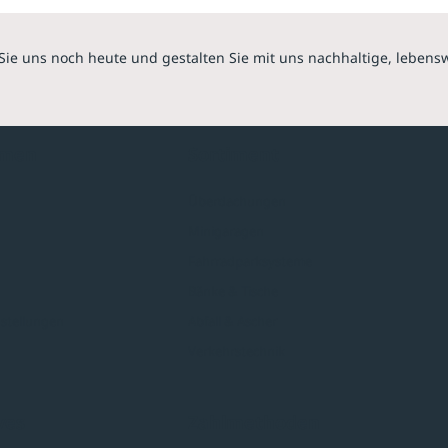
Sie uns noch heute und gestalten Sie mit uns nachhaltige, lebens
hmen
Sortiment
Überdachungen
Minigaragen
Fahrradparksysteme
Bänke & Tische
stellungen
Abfall & Ascher
Verkehrstechnik
ves
Zahlmethoden