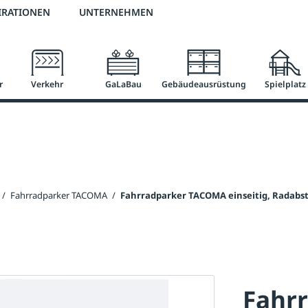
2 % Vorkassen-Skonto
versandkostenfrei ab 50 €
große Produktauswah
IRATIONEN
UNTERNEHMEN
r
Verkehr
GaLaBau
Gebäudeausrüstung
Spielplatz
/
Fahrradparker TACOMA
/
Fahrradparker TACOMA einseitig, Radabs
Fahr