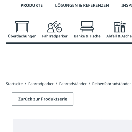
Telefon: 0800 / 100 49 02
PRODUKTE
LÖSUNGEN & REFERENZEN
INSP
springen
Zur Hauptnavigation springen
Überdachungen
Fahrradparker
Bänke & Tische
Abfall & Asche
Startseite
/
Fahrradparker
/
Fahrradständer
/
Reihenfahrradständer
Zurück zur Produktserie