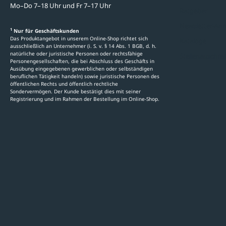
Mo–Do 7–18 Uhr und Fr 7–17 Uhr
Ratgeber
Newsletter-An
1
Nur für Geschäftskunden
Das Produktangebot in unserem Online-Shop richtet sich
Kataloge
ausschließlich an Unternehmer (i. S. v. § 14 Abs. 1 BGB, d. h.
natürliche oder juristische Personen oder rechtsfähige
Stellenauschre
Personengesellschaften, die bei Abschluss des Geschäfts in
Ausübung eingegebenen gewerblichen oder selbständigen
beruflichen Tätigkeit handeln) sowie juristische Personen des
öffentlichen Rechts und öffentlich rechtliche
Sondervermögen. Der Kunde bestätigt dies mit seiner
Registrierung und im Rahmen der Bestellung im Online-Shop.