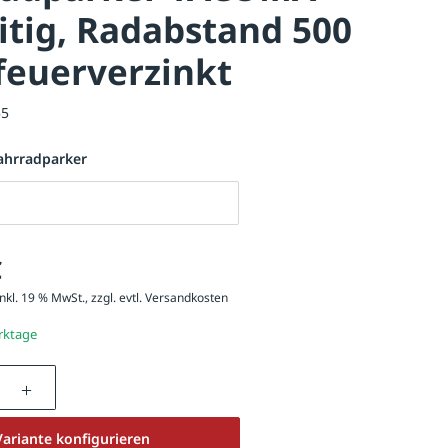
itig, Radabstand 500
feuerverzinkt
55
ahrradparker
ahrradparker
€
nkl. 19 % MwSt., zzgl. evtl.
Versandkosten
erktage
nzahl: Gib den gewünschten Wert ein oder be
Variante konfigurieren