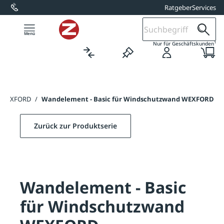
Ratgeber
Services
alt springen
1
Nur für Geschäftskunden
d WEXFORD
/
Wandelement - Basic für Windschutzwand WEXFORD
Zurück zur Produktserie
Wandelement - Basic
für Windschutzwand