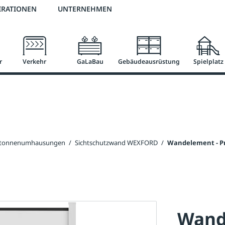
2 % Vorkassen-Skonto
versandkostenfrei ab 50 €
große Produktauswah
IRATIONEN
UNTERNEHMEN
r
Verkehr
GaLaBau
Gebäudeausrüstung
Spielplatz
ltonnenumhausungen
/
Sichtschutzwand WEXFORD
/
Wandelement - 
Wand