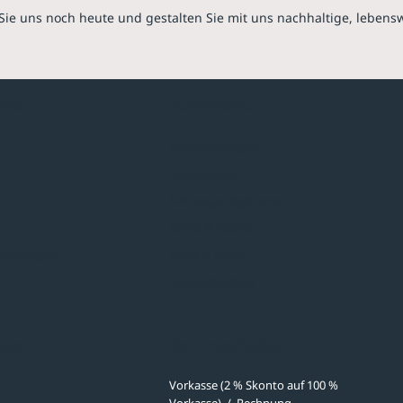
Sie uns noch heute und gestalten Sie mit uns nachhaltige, lebens
hmen
Sortiment
Überdachungen
Minigaragen
Fahrradparksysteme
Bänke & Tische
stellungen
Abfall & Ascher
Verkehrstechnik
ves
Zahlmethoden
Vorkasse (2 % Skonto auf 100 %