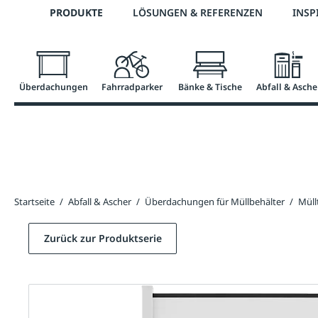
Telefon: 0800 / 100 49 02
PRODUKTE
LÖSUNGEN & REFERENZEN
INSP
springen
Zur Hauptnavigation springen
Überdachungen
Fahrradparker
Bänke & Tische
Abfall & Asche
Startseite
/
Abfall & Ascher
/
Überdachungen für Müllbehälter
/
Mül
Zurück zur Produktserie