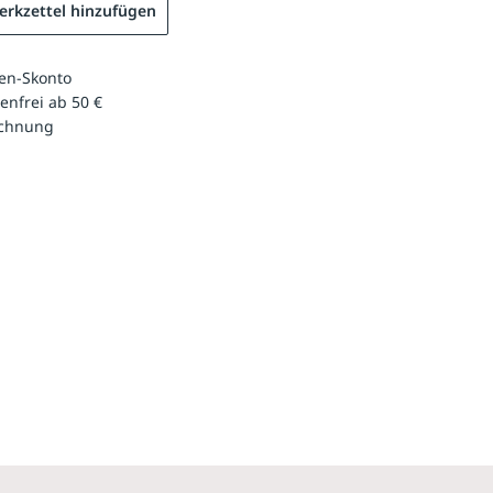
rkzettel hinzufügen
en-Skonto
enfrei ab 50 €
echnung