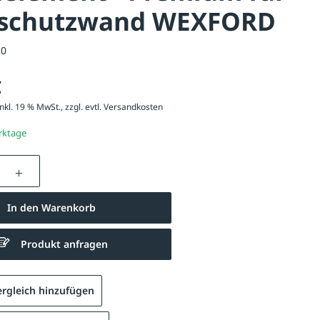
schutzwand WEXFORD
20
€
nkl. 19 % MwSt., zzgl. evtl.
Versandkosten
erktage
nzahl: Gib den gewünschten Wert ein oder be
In den Warenkorb
Produkt anfragen
Wandelement in weiß (unfoliert)
rgleich hinzufügen