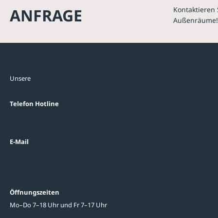
ANFRAGE
Kontaktieren 
Außenräume!
Kontakte
Unterne
Unsere
Standorte
Referenzen
Themenwelten
Telefon Hotline
Über uns
0800 / 100 49 02
FAQ
Datenschutzein
E-Mail
beratung@ziegler-metall.de
Oder zum Kontaktformular
Informati
Öffnungszeiten
Mo–Do 7–18 Uhr und Fr 7–17 Uhr
Ratgeber