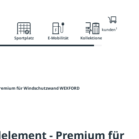
l
Ratgeber
Services
1
Nur für Geschäftskunden
Sportplatz
E-Mobilität
Kollektionen
Premium für Windschutzwand WEXFORD
element - Premium für