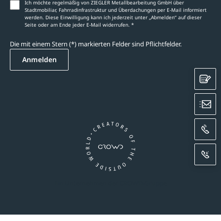
Ich möchte regelmäßig von ZIEGLER Metallbearbeitung GmbH über
Stadtmobiliar, Fahrradinfrastruktur und Überdachungen per E-Mail informiert
werden. Diese Einwilligung kann ich jederzeit unter „Abmelden‘‘ auf dieser
Seite oder am Ende jeder E-Mail widerrufen. *
Die mit einem Stern (*) markierten Felder sind Pflichtfelder.
Anmelden
K
E
A
R
Ein Unternehmen der CROWD-Gruppe