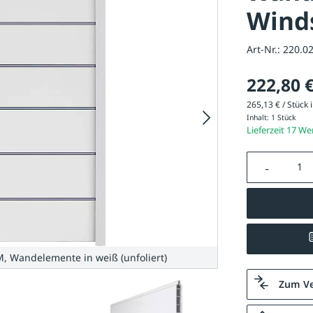
Wind
Art-Nr.:
220.0
222,80 
265,13 € / Stück i
Inhalt:
1 Stück
Lieferzeit 17 W
Produkt A
 Wandelemente in weiß (unfoliert)
Zum Ve