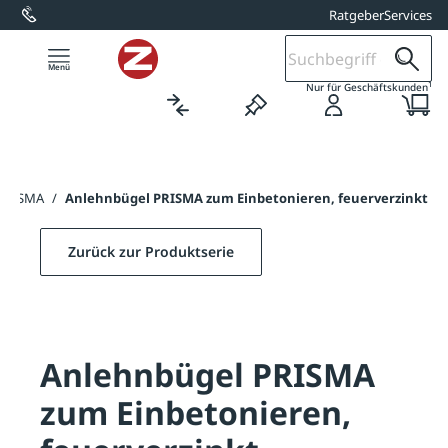
Ratgeber
Services
alt springen
1
Nur für Geschäftskunden
 PRISMA
/
Anlehnbügel PRISMA zum Einbetonieren, feuerverzinkt
Zurück zur Produktserie
Anlehnbügel PRISMA
zum Einbetonieren,