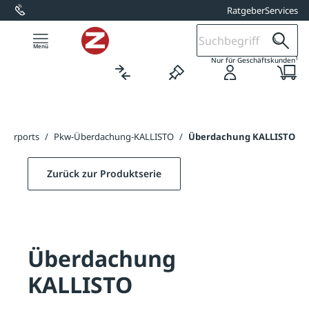
Ratgeber
Services
alt springen
1
Nur für Geschäftskunden
Carports
/
Pkw-Überdachung-KALLISTO
/
Überdachung KALLISTO
Zurück zur Produktserie
Überdachung
KALLISTO