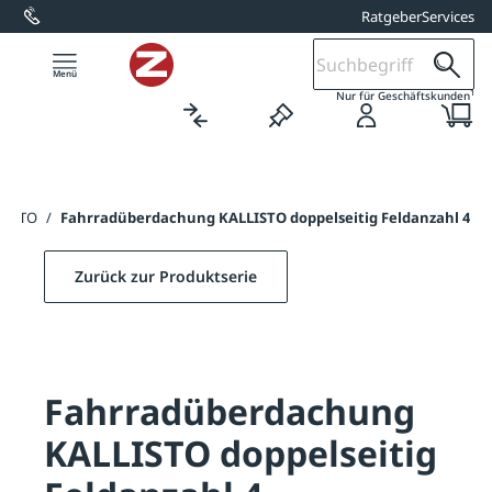
Ratgeber
Services
alt springen
1
Nur für Geschäftskunden
LISTO
/
Fahrradüberdachung KALLISTO doppelseitig Feldanzahl 4
Zurück zur Produktserie
Fahrradüberdachung
KALLISTO doppelseitig