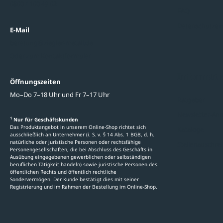
0800 / 100 49 02
FAQ
Datenschutzein
E-Mail
beratung@ziegler-metall.de
Oder zum Kontaktformular
Informati
Öffnungszeiten
Mo–Do 7–18 Uhr und Fr 7–17 Uhr
Ratgeber
Newsletter-An
1
Nur für Geschäftskunden
Das Produktangebot in unserem Online-Shop richtet sich
Kataloge
ausschließlich an Unternehmer (i. S. v. § 14 Abs. 1 BGB, d. h.
natürliche oder juristische Personen oder rechtsfähige
Stellenauschre
Personengesellschaften, die bei Abschluss des Geschäfts in
Ausübung eingegebenen gewerblichen oder selbständigen
beruflichen Tätigkeit handeln) sowie juristische Personen des
öffentlichen Rechts und öffentlich rechtliche
Sondervermögen. Der Kunde bestätigt dies mit seiner
Registrierung und im Rahmen der Bestellung im Online-Shop.