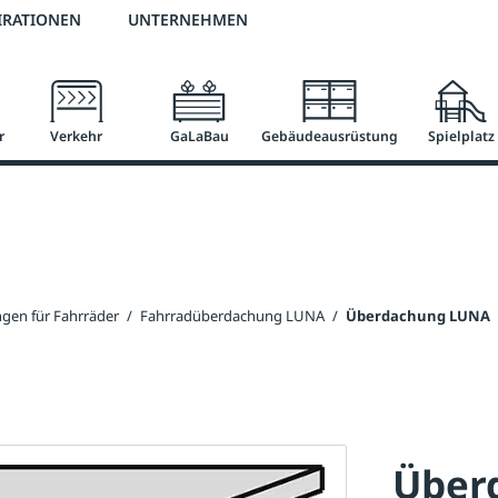
2 % Vorkassen-Skonto
versandkostenfrei ab 50 €
große Produktauswah
IRATIONEN
UNTERNEHMEN
r
Verkehr
GaLaBau
Gebäudeausrüstung
Spielplatz
gen für Fahrräder
/
Fahrradüberdachung LUNA
/
Überdachung LUNA
Über