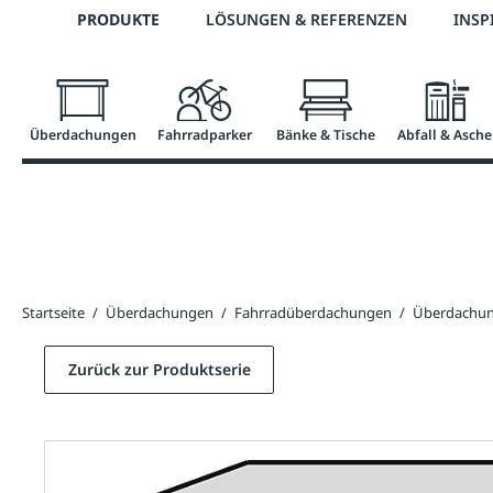
Telefon: 0800 / 100 49 02
PRODUKTE
LÖSUNGEN & REFERENZEN
INSP
springen
Zur Hauptnavigation springen
Überdachungen
Fahrradparker
Bänke & Tische
Abfall & Asche
Startseite
/
Überdachungen
/
Fahrradüberdachungen
/
Überdachun
Zurück zur Produktserie