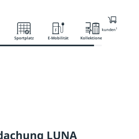
l
Ratgeber
Services
1
Nur für Geschäftskunden
Sportplatz
E-Mobilität
Kollektionen
dachung LUNA