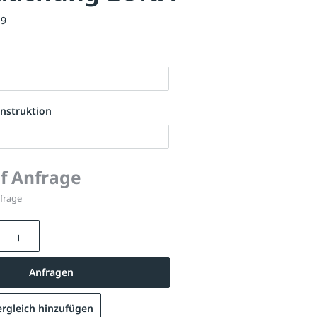
19
nstruktion
uf Anfrage
nfrage
nzahl: Gib den gewünschten Wert ein oder be
Anfragen
rgleich hinzufügen