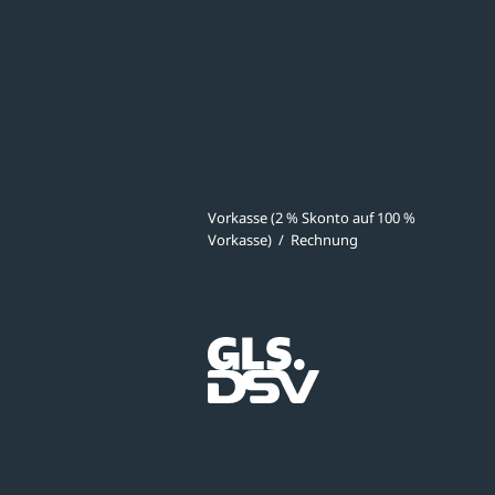
Bänke & Tische
stellungen
Abfall & Ascher
Verkehrstechnik
ves
Zahlmethoden
Vorkasse (2 % Skonto auf 100 %
Vorkasse)
/
Rechnung
meldung
Versandpartner
ibungen