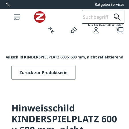
Ratgeber
Services
alt springen
1
Nur für Geschäftskunden
inweisschild KINDERSPIELPLATZ 600 x 600 mm, nicht reflektierend
Zurück zur Produktserie
Hinweisschild
KINDERSPIELPLATZ 600