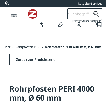
Ratgeber
Services
alt springen
1
Nur für Geschäftskunden
Schilder
/
Rohrpfosten PERI
/
Rohrpfosten PERI 4000 mm, Ø 60 mm
Zurück zur Produktserie
Rohrpfosten PERI 4000
mm, Ø 60 mm