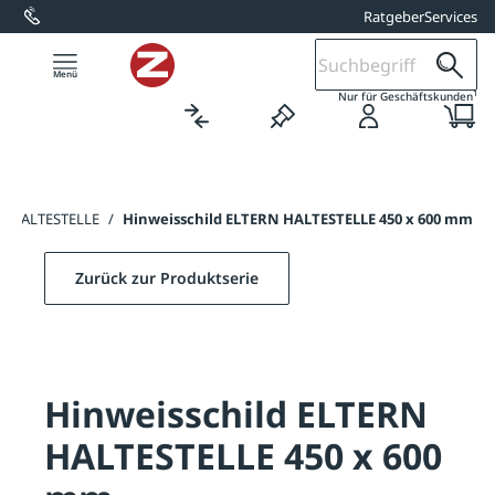
Ratgeber
Services
alt springen
1
Nur für Geschäftskunden
RN HALTESTELLE
/
Hinweisschild ELTERN HALTESTELLE 450 x 600 mm
Zurück zur Produktserie
Hinweisschild ELTERN
HALTESTELLE 450 x 600