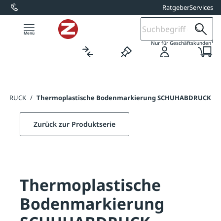
Ratgeber
Services
alt springen
1
Nur für Geschäftskunden
HABDRUCK
/
Thermoplastische Bodenmarkierung SCHUHABDRUCK
Zurück zur Produktserie
Thermoplastische
Bodenmarkierung