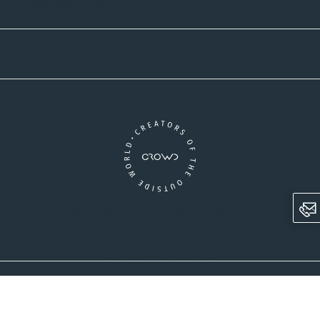
Versandpartner
Newsletter-Abonnement
Ein Unternehmen der CROWD-Gruppe
LinkedIn
Pinterest
Facebook
YouTube
Instagram
AGB
Versandinformationen
Widerrufsrecht
Datenschutz
Impressum