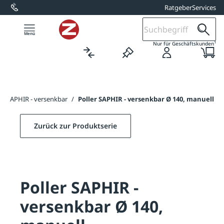
Ratgeber
Services
alt springen
1
Nur für Geschäftskunden
ler SAPHIR - versenkbar
/
Poller SAPHIR - versenkbar Ø 140, manuell
Zurück zur Produktserie
Poller SAPHIR -
versenkbar Ø 140,