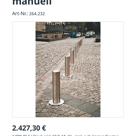
manuell
Art-Nr.:
264.232
2.427,30 €